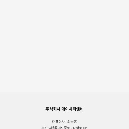
주식회사 에이치티엔비
대표이사 : 최승홍
본사 : 서울특별시 종로구 대학로 103,